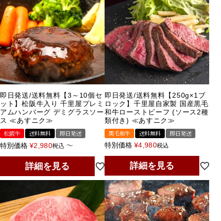
即日発送/送料無料【3～10個セ
即日発送/送料無料【250g×1ブ
ット】松阪牛入り 千里屋プレミ
ロック】千里屋自家製 国産黒毛
アムハンバーグ デミグラスソー
和牛ローストビーフ (ソース2種
ス ≪あすニク≫
類付き) ≪あすニク≫
松阪牛
送料無料
即日発送
黒毛和牛
送料無料
即日発送
〜
税込
特別価格
¥
4,980
特別価格
¥
2,980
税込
詳細を見る
詳細を見る