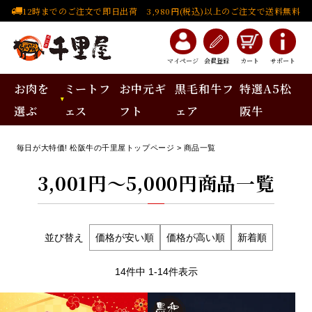
12時までのご注文で即日出荷 3,980円(税込)以上のご注文で送料無料
マイページ
会員登録
カート
サポート
お肉を
ミートフ
お中元ギ
黒毛和牛フ
特選A5松
選ぶ
ェス
フト
ェア
阪牛
毎日が大特価! 松阪牛の千里屋トップページ
商品一覧
3,001円
～5,000円
商品一覧
並び替え
価格が安い順
価格が高い順
新着順
14
件中
1
-
14
件表示