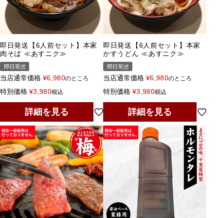
即日発送【6人前セット】本家
即日発送【6人前セット】本家
肉そば ≪あすニク≫
かすうどん ≪あすニク≫
即日発送
即日発送
当店通常価格
¥
6,980
当店通常価格
¥
6,980
のところ
のところ
特別価格
¥
3,980
特別価格
¥
3,980
税込
税込
詳細を見る
詳細を見る