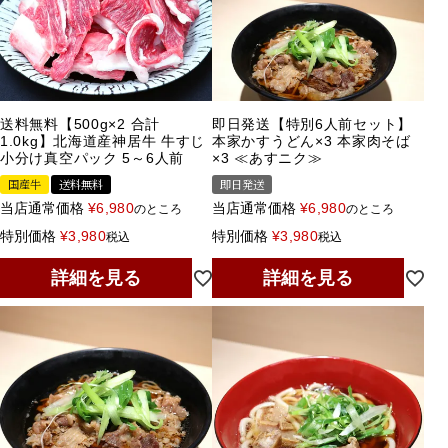
送料無料【500g×2 合計
即日発送【特別6人前セット】
1.0kg】北海道産神居牛 牛すじ
本家かすうどん×3 本家肉そば
小分け真空パック 5～6人前
×3 ≪あすニク≫
国産牛
送料無料
即日発送
当店通常価格
¥
6,980
当店通常価格
¥
6,980
のところ
のところ
特別価格
¥
3,980
特別価格
¥
3,980
税込
税込
詳細を見る
詳細を見る