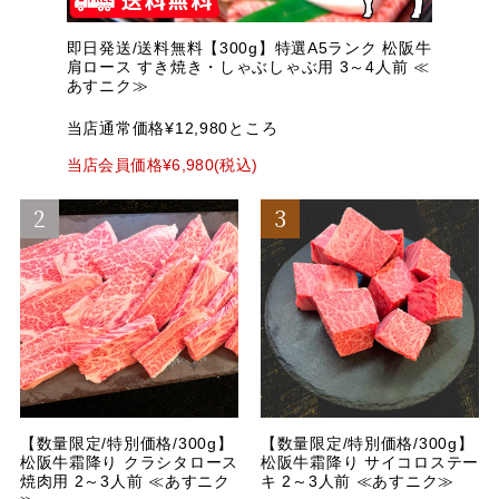
即日発送/送料無料【300g】特選A5ランク 松阪牛
肩ロース すき焼き・しゃぶしゃぶ用 3～4人前 ≪
あすニク≫
当店通常価格¥12,980ところ
当店会員価格¥6,980(税込)
【数量限定/特別価格/300g】
【数量限定/特別価格/300g】
松阪牛霜降り クラシタロース
松阪牛霜降り サイコロステー
焼肉用 2～3人前 ≪あすニク
キ 2～3人前 ≪あすニク≫