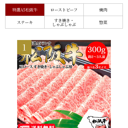
特選A5松阪牛
ローストビーフ
焼肉
すき焼き・
ステーキ
惣菜
しゃぶしゃぶ