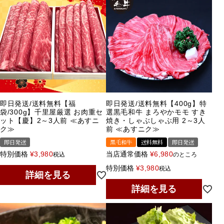
即日発送/送料無料【福
即日発送/送料無料【400g】特
袋/300g】千里屋厳選 お肉重セ
選黒毛和牛 まろやかモモ すき
ット【慶】2～3人前 ≪あすニ
焼き・しゃぶしゃぶ用 2～3人
ク≫
前 ≪あすニク≫
即日発送
黒毛和牛
送料無料
即日発送
特別価格
¥
3,980
当店通常価格
¥
6,980
税込
のところ
特別価格
¥
3,980
税込
詳細を見る
詳細を見る