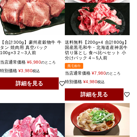
【合計300g】豪州産穀物牛 牛
送料無料【200g×4 合計800g】
タン 焼肉用 真空パック
国産黒毛和牛・北海道産神居牛
100g×3 2～3人前
切り落とし 食べ比べセット 小
分けパック 4～5人前
当店通常価格
¥
6,980
のところ
黒毛和牛
特別価格
¥
3,980
税込
当店通常価格
¥
7,980
のところ
特別価格
¥
4,980
税込
詳細を見る
詳細を見る