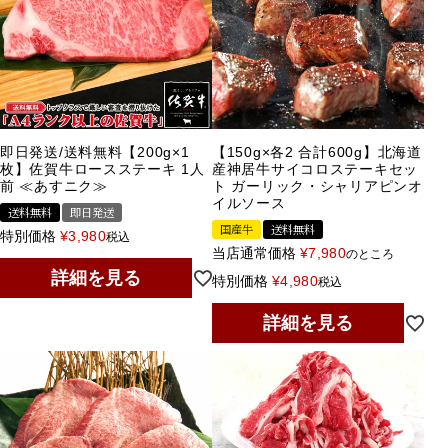
即日発送/送料無料【200g×1
【150g×各2 合計600g】北海道
枚】佐賀牛ロースステーキ 1人
産神居牛サイコロステーキセッ
前 ≪あすニク≫
ト ガーリック・シャリアピンオ
イルソース
送料無料
即日発送
国産牛
送料無料
特別価格
¥
3,980
税込
当店通常価格
¥
7,980
のところ
詳細を見る
特別価格
¥
4,980
税込
詳細を見る