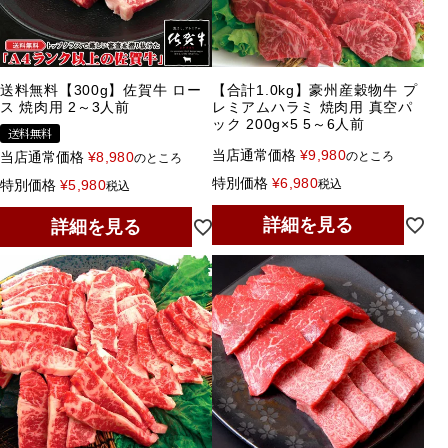
送料無料【300g】佐賀牛 ロー
【合計1.0kg】豪州産穀物牛 プ
ス 焼肉用 2～3人前
レミアムハラミ 焼肉用 真空パ
ック 200g×5 5～6人前
送料無料
当店通常価格
¥
9,980
当店通常価格
¥
8,980
のところ
のところ
特別価格
¥
6,980
特別価格
¥
5,980
税込
税込
詳細を見る
詳細を見る