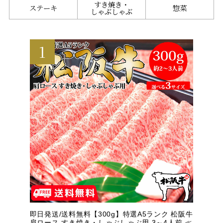
すき焼き・
ステーキ
惣菜
しゃぶしゃぶ
即日発送/送料無料【300g】特選A5ランク 松阪牛
肩ロース すき焼き・しゃぶしゃぶ用 3～4人前 ≪