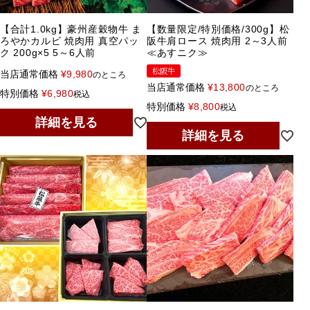
【合計1.0kg】豪州産穀物牛 ま
【数量限定/特別価格/300g】松
ろやかカルビ 焼肉用 真空パッ
阪牛肩ロース 焼肉用 2～3人前
ク 200g×5 5～6人前
≪あすニク≫
松阪牛
当店通常価格
¥
9,980
のところ
当店通常価格
¥
13,800
のところ
特別価格
¥
6,980
税込
特別価格
¥
8,800
税込
詳細を見る
詳細を見る