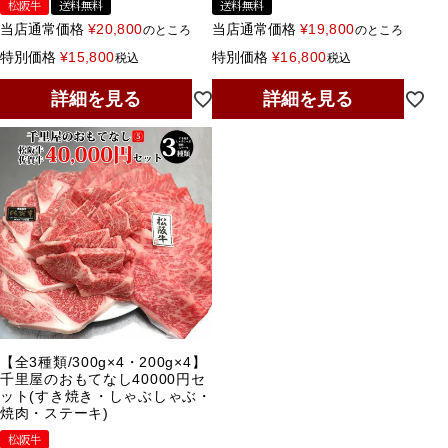
松阪牛
送料無料
送料無料
当店通常価格
¥
20,800
当店通常価格
¥
19,800
のところ
のところ
特別価格
¥
15,800
特別価格
¥
16,800
税込
税込
詳細を見る
詳細を見る
【全3種類/300g×4・200g×4】
千里屋のおもてなし40000円セ
ット(すき焼き・しゃぶしゃぶ・
焼肉・ステーキ)
松阪牛