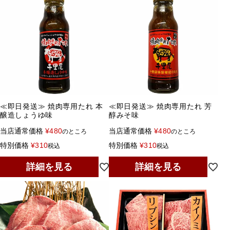
≪即日発送≫ 焼肉専用たれ 本
≪即日発送≫ 焼肉専用たれ 芳
醸造しょうゆ味
醇みそ味
当店通常価格
¥
480
当店通常価格
¥
480
のところ
のところ
特別価格
¥
310
特別価格
¥
310
税込
税込
詳細を見る
詳細を見る