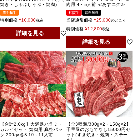
焼き・しゃぶしゃぶ・焼肉)
肉用 4～5人前 ≪あすニク≫
黒毛和牛
松阪牛
送料無料
特別価格
¥
10,000
当店通常価格
¥
25,600
税込
のところ
特別価格
¥
12,800
税込
詳細を見る
詳細を見る
【合計2.0kg】大満足ハラミ・
【全3種類/300g×2・150g×2】
カルビセット 焼肉用 真空パッ
千里屋のおもてなし15000円セ
ク 200g×各5 10～11人前
ット(すき焼き・焼肉・ステー