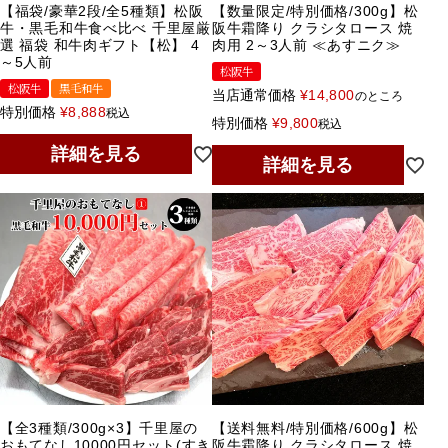
【福袋/豪華2段/全5種類】松阪
【数量限定/特別価格/300g】松
牛・黒毛和牛食べ比べ 千里屋厳
阪牛霜降り クラシタロース 焼
選 福袋 和牛肉ギフト【松】 4
肉用 2～3人前 ≪あすニク≫
～5人前
松阪牛
松阪牛
黒毛和牛
当店通常価格
¥
14,800
のところ
特別価格
¥
8,888
税込
特別価格
¥
9,800
税込
詳細を見る
詳細を見る
【全3種類/300g×3】千里屋の
【送料無料/特別価格/600g】松
おもてなし10000円セット(すき
阪牛霜降り クラシタロース 焼