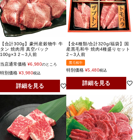
【合計300g】豪州産穀物牛 牛
【全4種類/合計320g/福袋】国
タン 焼肉用 真空パック
産黒毛和牛 焼肉4種盛りセット
100g×3 2～3人前
2～3人前
黒毛和牛
当店通常価格
¥
6,980
のところ
特別価格
¥
5,480
税込
特別価格
¥
3,980
税込
詳細を見る
詳細を見る