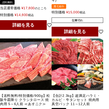
キ)
送料無料
黒毛和牛
当店通常価格
¥
17,800
のところ
特別価格
¥
15,000
税込
特別価格
¥
14,800
税込
在庫切れ
詳細を見る
詳細を見る
【送料無料/特別価格/900g】松
【合計2.3kg】超満足ハラミ・
阪牛霜降り クラシタロース 焼
カルビ・牛タンセット 焼肉用
肉用 5～6人前 ≪あすニク≫
真空パック 11～12人前