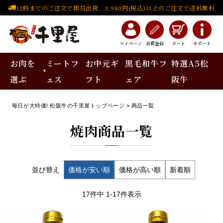
12時までのご注文で即日出荷 3,980円(税込)以上のご注文で送料無料
マイページ
会員登録
カート
サポート
お肉を
ミートフ
お中元ギ
黒毛和牛フ
特選A5松
選ぶ
ェス
フト
ェア
阪牛
毎日が大特価! 松阪牛の千里屋トップページ
商品一覧
焼肉
商品一覧
並び替え
価格が安い順
価格が高い順
新着順
17
件中
1
-
17
件表示