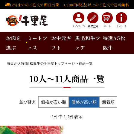
12時までのご注文で即日出荷 3,980円(税込)以上のご注文で送料無料
マイページ
会員登録
カート
サポート
お肉を
ミートフ
お中元ギ
黒毛和牛フ
特選A5松
選ぶ
ェス
フト
ェア
阪牛
毎日が大特価! 松阪牛の千里屋トップページ
商品一覧
10人～11人
商品一覧
並び替え
価格が安い順
価格が高い順
新着順
1
件中
1
-
1
件表示