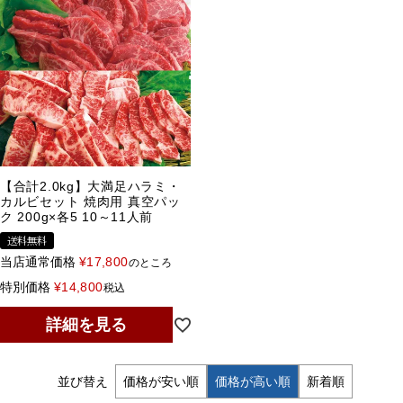
【合計2.0kg】大満足ハラミ・
カルビセット 焼肉用 真空パッ
ク 200g×各5 10～11人前
送料無料
当店通常価格
¥
17,800
のところ
特別価格
¥
14,800
税込
詳細を見る
並び替え
価格が安い順
価格が高い順
新着順