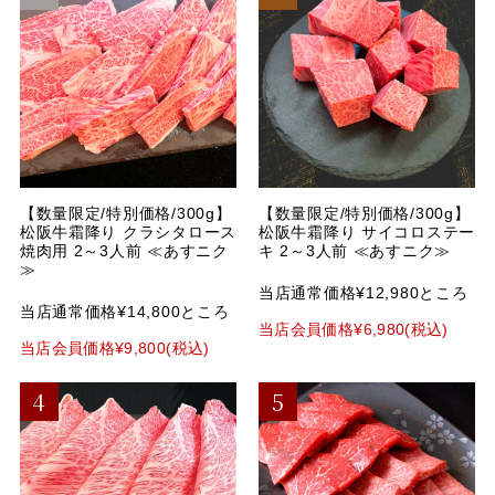
【数量限定/特別価格/300g】
【数量限定/特別価格/300g】
松阪牛霜降り クラシタロース
松阪牛霜降り サイコロステー
焼肉用 2～3人前 ≪あすニク
キ 2～3人前 ≪あすニク≫
≫
当店通常価格¥12,980ところ
当店通常価格¥14,800ところ
当店会員価格¥6,980(税込)
当店会員価格¥9,800(税込)