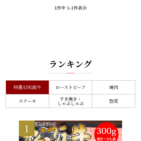
1
件中
1
-
1
件表示
ランキング
特選A5松阪牛
ローストビーフ
焼肉
すき焼き・
ステーキ
惣菜
しゃぶしゃぶ