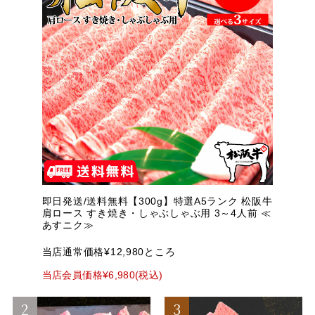
即日発送/送料無料【300g】特選A5ランク 松阪牛
肩ロース すき焼き・しゃぶしゃぶ用 3～4人前 ≪
あすニク≫
当店通常価格¥12,980ところ
当店会員価格¥6,980(税込)