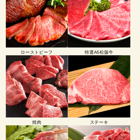
ローストビーフ
特選A5松阪牛
焼肉
ステーキ