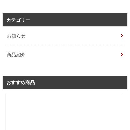
カテゴリー
お知らせ
商品紹介
おすすめ商品
≪即日発送≫【170g×1個】千里屋 自家製 和牛ハンバーグ ≪