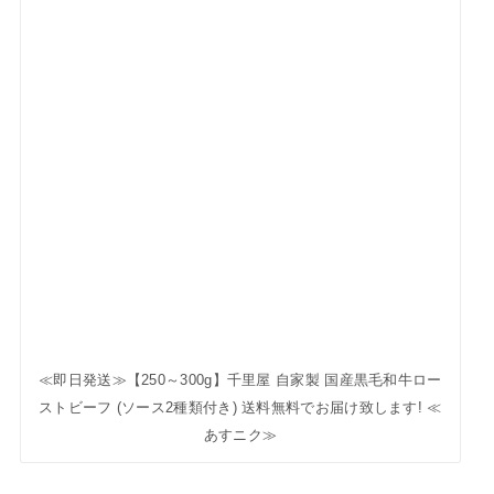
≪即日発送≫【250～300g】千里屋 自家製 国産黒毛和牛ロー
ストビーフ (ソース2種類付き) 送料無料でお届け致します! ≪
あすニク≫
【特別価格 / 100g×4】松阪牛 切り落とし 2～3人前 今だけの
大特価プライス! ≪あすニク≫