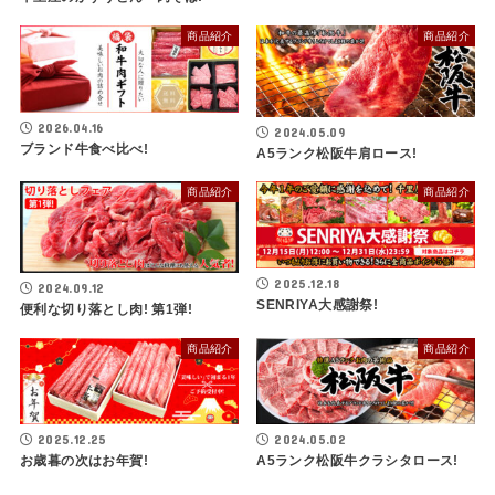
商品紹介
商品紹介
2026.04.16
2024.05.09
ブランド牛食べ比べ!
A5ランク松阪牛肩ロース!
商品紹介
商品紹介
2025.12.18
2024.09.12
SENRIYA大感謝祭!
便利な切り落とし肉! 第1弾!
商品紹介
商品紹介
2025.12.25
2024.05.02
お歳暮の次はお年賀!
A5ランク松阪牛クラシタロース!