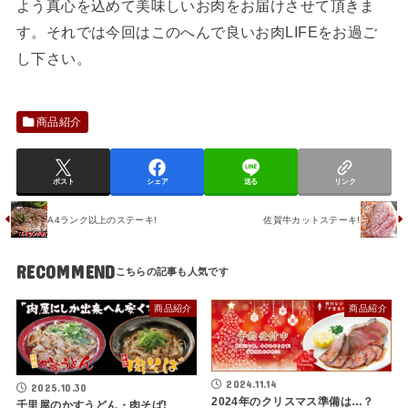
よう真心を込めて美味しいお肉をお届けさせて頂きま
す。それでは今回はこのへんで良いお肉LIFEをお過ご
し下さい。
商品紹介
ポスト
シェア
送る
リンク
A4ランク以上のステーキ!
佐賀牛カットステーキ!
RECOMMEND
商品紹介
商品紹介
2024.11.14
2025.10.30
2024年のクリスマス準備は…？
千里屋のかすうどん・肉そば!