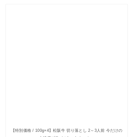
【300g】厳選国産黒毛和牛 クラシタ すき焼き・しゃぶしゃぶ
用 2～3人前 A4等級以上のお肉をお届けします!
HOME
商品紹介
6/15(日)は父の日!
© 2026
肉工房千里屋
All Rights Reserved.