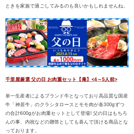
ときを家族で過ごしてみるのも良いかもしれませんね。
千里屋厳選 父の日 お肉重セット【庵】<4～5人前>
単一生産者によるブランド牛となっており高品質な国産
牛「神居牛」のクラシタロースとモモ肉が各300gずつ
の合計600gがお肉重セットとして登場! 父の日はもちろ
んの事、内祝などの贈答としても喜んで頂ける商品とな
っております。