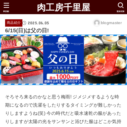
肉工房千里屋
MENU
SEARCH
2025.06.05
blogmaster
商品紹介
6/15(日)は父の日!
そろそろ来るのかなと思う梅雨! ジメジメするような時
期になるので洗濯をしたりするタイミングが難しかった
りしますようね(笑) 今の時代だと吸水速乾の服があった
りしますが太陽の光をサンサンと浴びた服はどこか気持