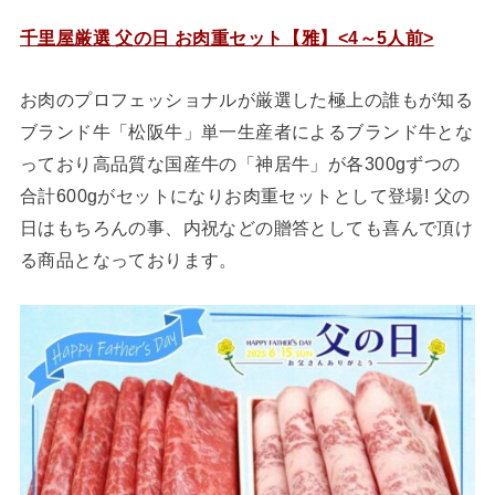
千里屋厳選 父の日 お肉重セット【雅】<4～5人前>
お肉のプロフェッショナルが厳選した極上の誰もが知る
ブランド牛「松阪牛」単一生産者によるブランド牛とな
っており高品質な国産牛の「神居牛」が各300gずつの
合計600gがセットになりお肉重セットとして登場! 父の
日はもちろんの事、内祝などの贈答としても喜んで頂け
る商品となっております。