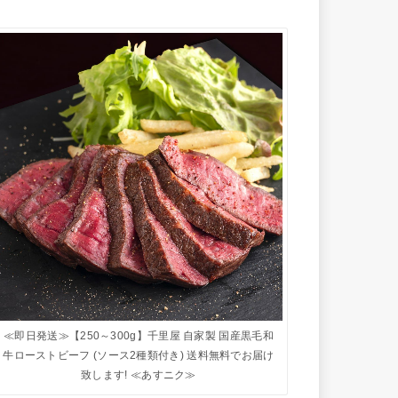
≪即日発送≫【250～300g】千里屋 自家製 国産黒毛和
牛ローストビーフ (ソース2種類付き) 送料無料でお届け
致します! ≪あすニク≫