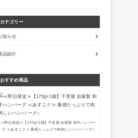
カテゴリー
お知らせ
商品紹介
おすすめ商品
≪即日発送≫【170g×1個】千里屋 自家製 和牛ハンバー
グ ≪あすニク≫ 量感たっぷりで肉肉しいハンバ ーグ♪