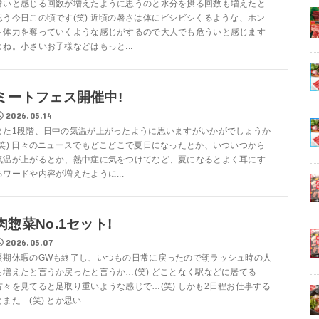
暑いと感じる回数が増えたように思うのと水分を摂る回数も増えたと
思う今日この頃です(笑) 近頃の暑さは体にビシビシくるような、ホン
ト体力を奪っていくような感じがするので大人でも危ういと感じます
よね。小さいお子様などはもっと...
ミートフェス開催中!
2026.05.14
また1段階、日中の気温が上がったように思いますがいかがでしょうか
(笑) 日々のニュースでもどこどこで夏日になったとか、いついつから
気温が上がるとか、熱中症に気をつけてなど、夏になるとよく耳にす
るワードや内容が増えたように...
肉惣菜No.1セット!
2026.05.07
長期休暇のGWも終了し、いつもの日常に戻ったので朝ラッシュ時の人
も増えたと言うか戻ったと言うか…(笑) どことなく駅などに居てる
方々を見てると足取り重いような感じで…(笑) しかも2日程お仕事する
とまた…(笑) とか思い...