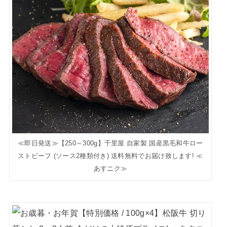
≪即日発送≫【250～300g】千里屋 自家製 国産黒毛和牛ロー
ストビーフ (ソース2種類付き) 送料無料でお届け致します! ≪
あすニク≫