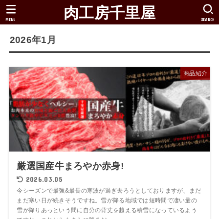
肉工房千里屋
MENU
SEARCH
2026年1月
商品紹介
厳選国産牛まろやか赤身!
2026.03.05
今シーズンで最強&最長の寒波が過ぎ去ろうとしておりますが、まだ
まだ寒い日が続きそうですね。雪が降る地域では短時間で凄い量の
雪が降りあっという間に自分の背丈を越える積雪になっているよう