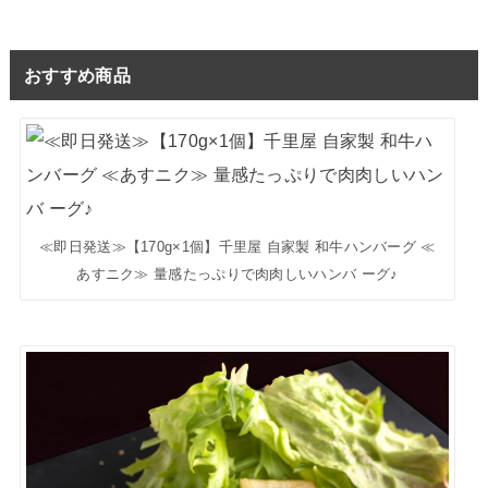
おすすめ商品
≪即日発送≫【170g×1個】千里屋 自家製 和牛ハンバーグ ≪
あすニク≫ 量感たっぷりで肉肉しいハンバ ーグ♪