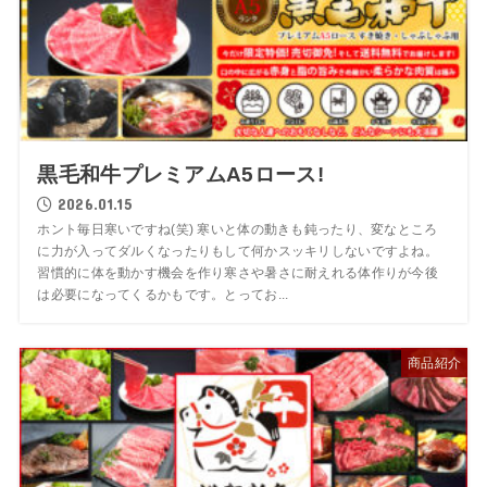
黒毛和牛プレミアムA5ロース!
2026.01.15
ホント毎日寒いですね(笑) 寒いと体の動きも鈍ったり、変なところ
に力が入ってダルくなったりもして何かスッキリしないですよね。
習慣的に体を動かす機会を作り寒さや暑さに耐えれる体作りが今後
は必要になってくるかもです。とってお...
商品紹介