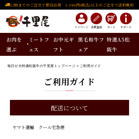
12時までのご注文で即日出荷 3,980円(税込)以上のご注文で送料無料
マイページ
会員登録
カート
サポート
お肉を
ミートフ
お中元ギ
黒毛和牛フ
特選A5松
選ぶ
ェス
フト
ェア
阪牛
毎日が大特価松阪牛の千里屋トップページ
ご利用ガイド
ご利用ガイド
配送について
ヤマト運輸 クール宅急便