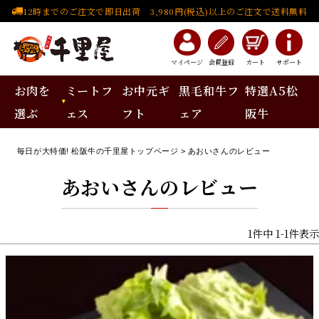
12時までのご注文で即日出荷 3,980円(税込)以上のご注文で送料無料
マイページ
会員登録
カート
サポート
お肉を
ミートフ
お中元ギ
黒毛和牛フ
特選A5松
選ぶ
ェス
フト
ェア
阪牛
毎日が大特価! 松阪牛の千里屋トップページ
あおいさんのレビュー
あおいさんのレビュー
1
件中
1
-
1
件表示