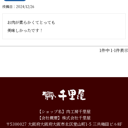
投稿日
2024/12/26
お肉が柔らかくてとっても

美味しかったです！
1
件中
1
-
1
件表示
【ショップ名】肉工房千里屋
【会社概要】株式会社千里屋
〒5300027
大阪府大阪府大阪市北区堂山町1-5
三共梅田ビル8F