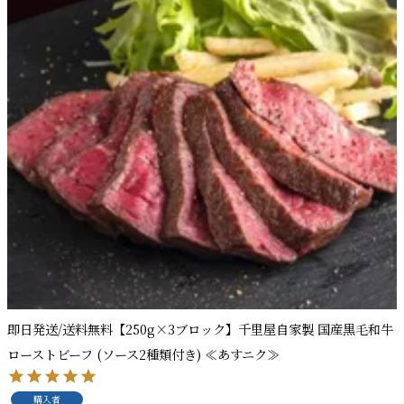
即日発送/送料無料【250g×3ブロック】千里屋自家製 国産黒毛和牛
ローストビーフ (ソース2種類付き) ≪あすニク≫
購入者