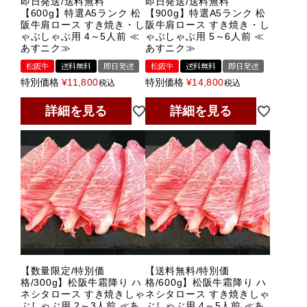
即日発送/送料無料
即日発送/送料無料
【600g】特選A5ランク 松
【900g】特選A5ランク 松
阪牛肩ロース すき焼き・し
阪牛肩ロース すき焼き・し
ゃぶしゃぶ用 4～5人前 ≪
ゃぶしゃぶ用 5～6人前 ≪
あすニク≫
あすニク≫
松阪牛
送料無料
即日発送
松阪牛
送料無料
即日発送
特別価格
¥
11,800
特別価格
¥
14,800
税込
税込
詳細を見る
詳細を見る
【数量限定/特別価
【送料無料/特別価
格/300g】松阪牛霜降り ハ
格/600g】松阪牛霜降り ハ
ネシタロース すき焼きしゃ
ネシタロース すき焼きしゃ
ぶしゃぶ用 2～3人前 ≪あ
ぶしゃぶ用 4～5人前 ≪あ