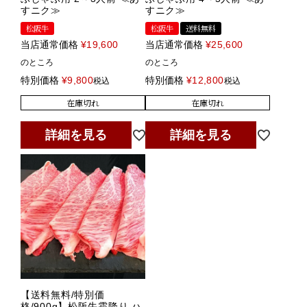
すニク≫
すニク≫
松阪牛
松阪牛
送料無料
当店通常価格
¥
19,600
当店通常価格
¥
25,600
のところ
のところ
特別価格
¥
9,800
特別価格
¥
12,800
税込
税込
在庫切れ
在庫切れ
詳細を見る
詳細を見る
【送料無料/特別価
格/900g】松阪牛霜降り ハ