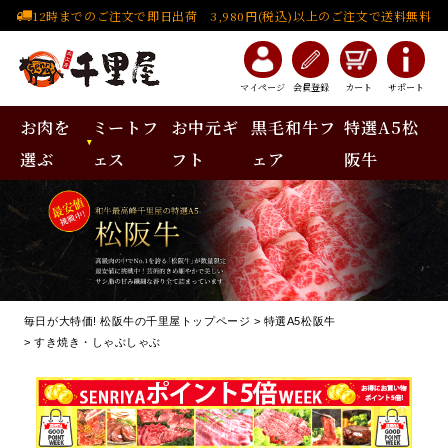
12時までのご注文で即日出荷 3,980円(税込)以上のご注文で送料無料
マイページ
会員登録
カート
サポート
お肉を
ミートフ
お中元ギ
黒毛和牛フ
特選A5松
選ぶ
ェス
フト
ェア
阪牛
毎日が大特価! 松阪牛の千里屋トップページ
特選A5松阪牛
すき焼き・しゃぶしゃぶ