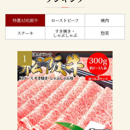
特選A5松阪牛
ローストビーフ
焼肉
すき焼き・
ステーキ
惣菜
しゃぶしゃぶ