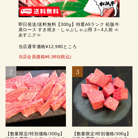
即日発送/送料無料【300g】特選A5ランク 松阪牛
肩ロース すき焼き・しゃぶしゃぶ用 3～4人前 ≪
あすニク≫
当店通常価格¥12,980ところ
当店会員価格¥6,980(税込)
【数量限定/特別価格/300g】
【数量限定/特別価格/300g】