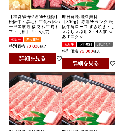
【福袋/豪華2段/全5種類】
即日発送/送料無料
松阪牛・黒毛和牛食べ比べ
【300g】特選A5ランク 松
千里屋厳選 福袋 和牛肉ギ
阪牛肩ロース すき焼き・し
フト【松】 4～5人前
ゃぶしゃぶ用 3～4人前 ≪
あすニク≫
松阪牛
黒毛和牛
松阪牛
送料無料
即日発送
特別価格
¥
8,888
税込
特別価格
¥
6,980
税込
詳細を見る
詳細を見る