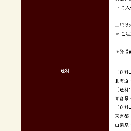
⇒ ご
上記以
⇒ ご
※発送
送料
【送料1
北海道
【送料1
青森県
【送料1
東京都
山梨県