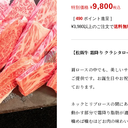
9,800
税込
特別価格
¥
[
490
ポイント進呈 ]
¥3,980以上のご注文で
送料無
【松阪牛 霜降り クラシタロー
肩ロースの中でも、美しいサ
ご提供です。お誕生日やお祝
ております。
ネックとリブロースの間にあ
動かす部分で霜降り脂肪が
噛めば噛むほどお肉の味わ