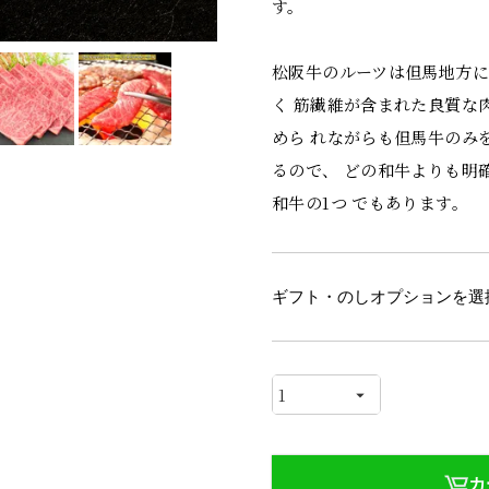
す。
松阪牛のルーツは但馬地方
く 筋繊維が含まれた良質な
めら れながらも但馬牛のみ
るので、 どの和牛よりも明
和牛の1つ でもあります。
ギフト・のしオプションを選
カ