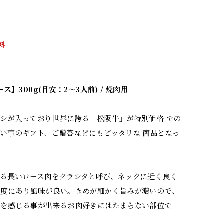
料
ス】300g(目安：2～3人前) / 焼肉用
シが入っており世界に誇る「松阪牛」が特別価格 での
い事のギフト、ご贈答などにもピッタリな 商品となっ
る長いロース肉をクラシタと呼び、ネックに近く良く
適度にあり風味が良い。きめが細かく旨みが濃いので、
いを感じる事が出来るお肉好きにはたまらない部位で