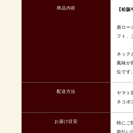
商品内容
【松阪牛
肩ロー
フト、
ネック
風味が
位です
配送方法
ヤマト
ネコポ
お届け目安
特にご
前払い