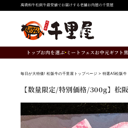
高級和牛松阪牛最安値でお届けする老舗お肉屋の千里屋
トップ
お肉を選ぶ
ミートフェス
お中元ギフト
毎日が大特価! 松阪牛の千里屋トップページ
特選A5松阪牛
【数量限定/特別価格/300g】松