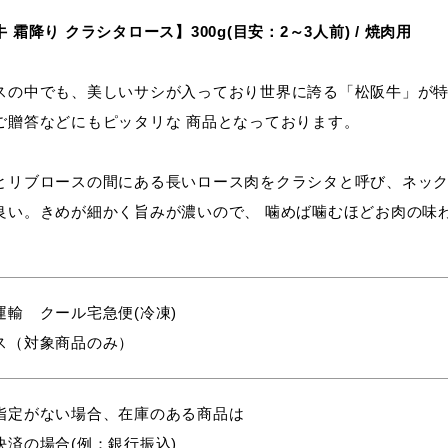
 霜降り クラシタロース】300g(目安：2～3人前) / 焼肉用
スの中でも、美しいサシが入っており世界に誇る「松阪牛」が特
ご贈答などにもピッタリな 商品となっております。
とリブロースの間にある長いロース肉をクラシタと呼び、ネック
良い。きめが細かく旨みが濃いので、 噛めば噛むほどお肉の味
。
運輸 クール宅急便(冷凍)
ス（対象商品のみ）
指定がない場合、在庫のある商品は
決済の場合(例：銀行振込)