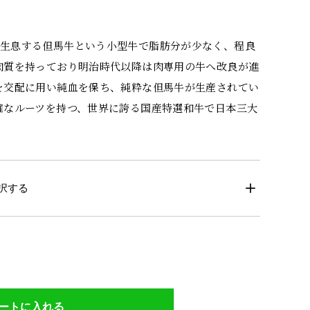
に生息する但馬牛という小型牛で脂肪分が少なく、程良
肉質を持っており明治時代以降は肉専用の牛へ改良が進
を交配に用い純血を保ち、純粋な但馬牛が生産されてい
確なルーツを持つ、世界に誇る国産特選和牛で日本三大
択する
ートに入れる