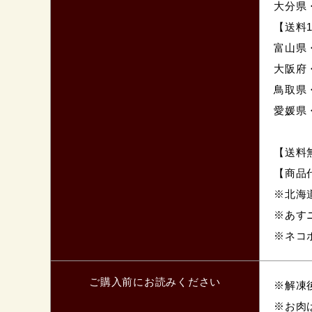
大分県
【送料1
富山県
大阪府
鳥取県
愛媛県
【送料
【商品代
※北海
※あす
※ネコポ
ご購入前にお読みください
※解凍
※お肉