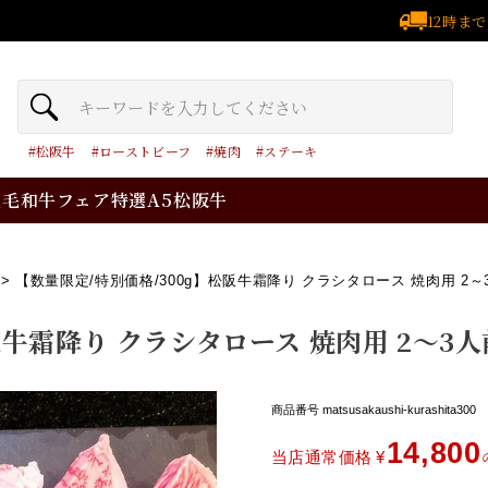
12時ま
松阪牛
ローストビーフ
焼肉
ステーキ
黒毛和牛フェア
特選A5松阪牛
【数量限定/特別価格/300g】松阪牛霜降り クラシタロース 焼肉用 2
阪牛霜降り クラシタロース 焼肉用 2～3
商品番号
matsusakaushi-kurashita300
14,800
当店通常価格
¥