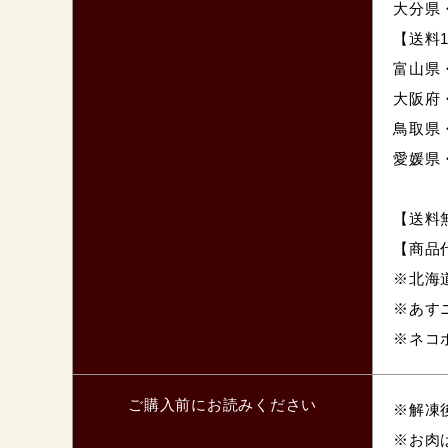
大分県
【送料1
富山県
大阪府
鳥取県
愛媛県
【送料
【商品代
※北海
※あす
※ネコポ
ご購入前にお読みください
※解凍
※お肉