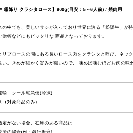
 霜降り クラシタロース】900g(目安：5～6人前) / 焼肉用
スの中でも、美しいサシが入っており世界に誇る「松阪牛」が特
ご贈答などにもピッタリな 商品となっております。
とリブロースの間にある長いロース肉をクラシタと呼び、ネック
良い。きめが細かく旨みが濃いので、 噛めば噛むほどお肉の味
。
運輸 クール宅急便(冷凍)
ス（対象商品のみ）
指定がない場合、在庫のある商品は
決済の場合(例：銀行振込)