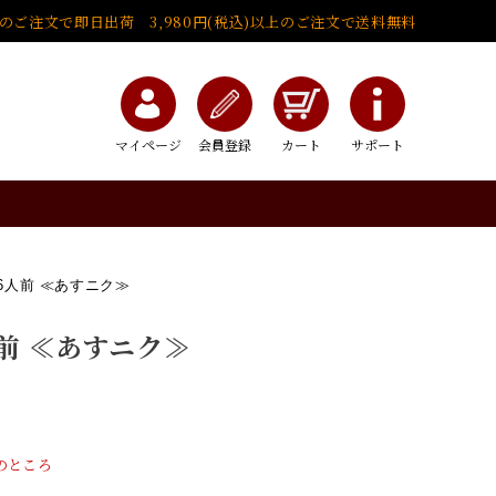
でのご注文で即日出荷 3,980円(税込)以上のご注文で送料無料
マイページ
会員登録
カート
サポート
～6人前 ≪あすニク≫
人前 ≪あすニク≫
のところ