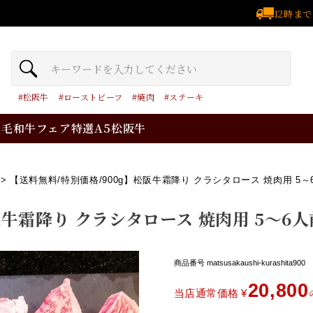
12時ま
松阪牛
ローストビーフ
焼肉
ステーキ
黒毛和牛フェア
特選A5松阪牛
【送料無料/特別価格/900g】松阪牛霜降り クラシタロース 焼肉用 5
阪牛霜降り クラシタロース 焼肉用 5～6
商品番号
matsusakaushi-kurashita900
20,800
当店通常価格
¥