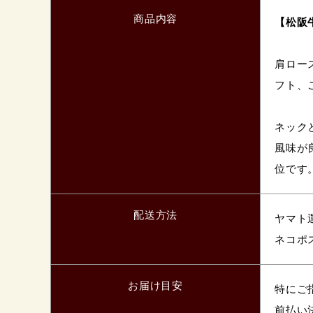
商品内容
【松阪牛
肩ロー
フト、
ネック
風味が
位です
配送方法
ヤマト
ネコポ
お届け目安
特にご
前払い