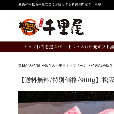
高級和牛松阪牛最安値でお届けする老舗お肉屋の千里屋
トップ
お肉を選ぶ
ミートフェス
お中元ギフト
毎日が大特価! 松阪牛の千里屋トップページ
特選A5松阪牛
【送料無料/特別価格/900g】松