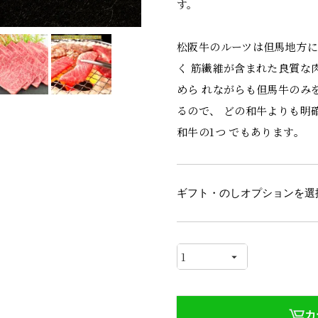
す。
松阪牛のルーツは但馬地方
く 筋繊維が含まれた良質な
めら れながらも但馬牛のみ
るので、 どの和牛よりも明
和牛の1つ でもあります。
ギフト・のしオプションを選
カ