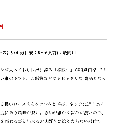
料
ス】900g(目安：5～6人前) / 焼肉用
シが入っており世界に誇る「松阪牛」が特別価格 での
い事のギフト、ご贈答などにもピッタリな 商品となっ
る長いロース肉をクラシタと呼び、ネックに近く良く
適度にあり風味が良い。きめが細かく旨みが濃いので、
いを感じる事が出来るお肉好きにはたまらない部位で