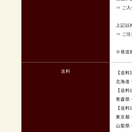
⇒ ご
上記以
⇒ ご
※発送
送料
【送料1
北海道
【送料1
青森県
【送料1
東京都
山梨県