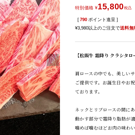
15,800
税込
特別価格
¥
[
790
ポイント進呈 ]
¥3,980以上のご注文で
送料無
【松阪牛 霜降り クラシタロー
肩ロースの中でも、美しいサ
ご提供です。お誕生日やお祝
ております。
ネックとリブロースの間にあ
動かす部分で霜降り脂肪が
噛めば噛むほどお肉の味わ