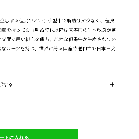
に生息する但馬牛という小型牛で脂肪分が少なく、程良
肉質を持っており明治時代以降は肉専用の牛へ改良が進
を交配に用い純血を保ち、純粋な但馬牛が生産されてい
確なルーツを持つ、世界に誇る国産特選和牛で日本三大
択する
ートに入れる