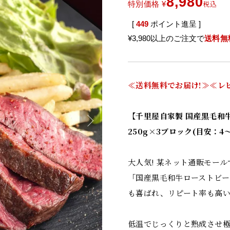
8,980
税込
特別価格
¥
[
449
ポイント進呈 ]
¥3,980以上のご注文で
送料無
≪送料無料でお届け!≫≪レ
【千里屋自家製 国産黒毛和
250g×3ブロック(目安：4～
大人気! 某ネット通販モー
「国産黒毛和牛ローストビー
も喜ばれ、リピート率も高
低温でじっくりと熟成させ極