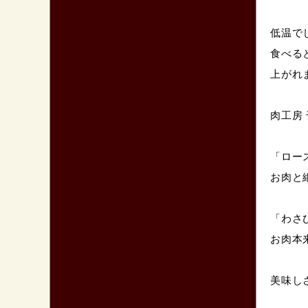
低温で
食べる
上がれ
肉工房
「ロー
お肉と
「わさ
お肉本
美味し