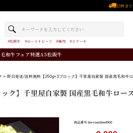
12時ま
松阪牛
ローストビーフ
焼肉
ステーキ
黒毛和牛フェア
特選A5松阪牛
フ
即日発送/送料無料【250g×3ブロック】千里屋自家製 国産黒毛和牛ロ
ロック】千里屋自家製 国産黒毛和牛ロース
商品番号
bw-roastbeef900