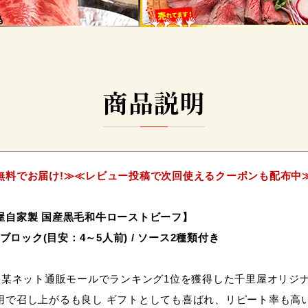
商品説明
無料でお届け!≫≪レビュー投稿で次回使えるクーポンも配布中
屋自家製 国産黒毛和牛ローストビーフ】
×3ブロック(目安：4～5人前) / ソース2種類付き
! 某ネット通販モールでランキング1位を獲得した千里屋オリジ
用で召し上がるも良し ギフトとしても喜ばれ、リピート率も高