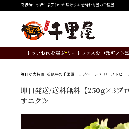
高級和牛松阪牛最安値でお届けする老舗お肉屋の千里屋
トップ
お肉を選ぶ
ミートフェス
お中元ギフト
毎日が大特価! 松阪牛の千里屋トップページ
ローストビー
即日発送/送料無料【250g×3ブ
すニク≫