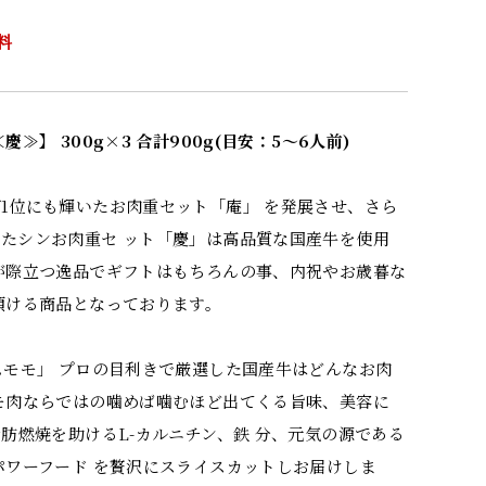
料
≫】 300g×3 合計900g(目安：5～6人前)
1位にも輝いたお肉重セット「庵」 を発展させ、さら
たシンお肉重セ ット「慶」は高品質な国産牛を使用
が際立つ逸品でギフトはもちろんの事、内祝やお歳暮な
頂ける商品となっております。
ムモモ」 プロの目利きで厳選した国産牛はどんなお肉
モ肉ならではの噛めば噛むほど出てくる旨味、美容に
脂肪燃焼を助けるL-カルニチン、鉄 分、元気の源である
パワーフード を贅沢にスライスカットしお届けしま