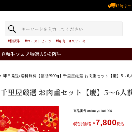
12時ま
松阪牛
ローストビーフ
焼肉
ステーキ
黒毛和牛フェア
特選A5松阪牛
即日発送/送料無料【福袋/900g】千里屋厳選 お肉重セット【慶】5～6
】千里屋厳選 お肉重セット【慶】5～6人
商品番号
onikuzyu-kei-900
7,800
税込
特別価格
¥