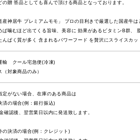
どの贈 答品としても喜んで頂ける商品となっております。
道産神居牛 プレミアムモモ」 プロの目利きで厳選した国産牛は
めば噛むほど出てくる旨味、美容に 効果があるビタミンB群、 脂
たんぱく質が多く 含まれるパワーフード を贅沢にスライスカッ
運輸 クール宅急便(冷凍)
ス（対象商品のみ）
指定がない場合、在庫のある商品は
決済の場合(例：銀行振込)
入金確認後、翌営業日以内に発送致します。
外の決済の場合(例：クレジット)