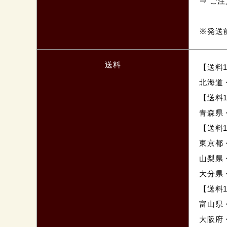
⇒ ご
※発送
送料
【送料1
北海道
【送料1
青森県
【送料1
東京都
山梨県
大分県
【送料1
富山県
大阪府