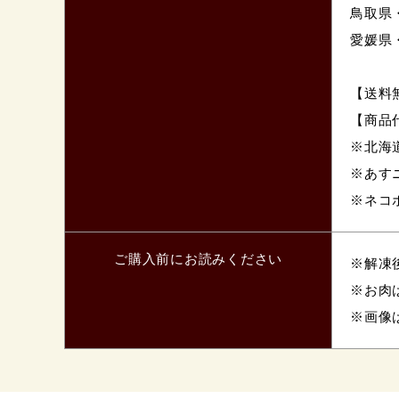
鳥取県
愛媛県
【送料
【商品代
※北海
※あす
※ネコポ
ご購入前にお読みください
※解凍
※お肉
※画像