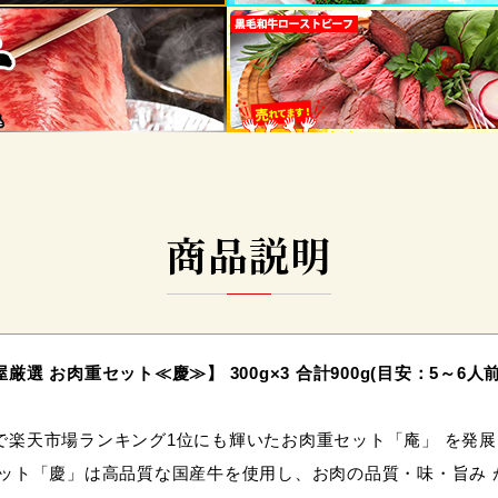
商品説明
厳選 お肉重セット≪慶≫】 300g×3 合計900g(目安：5～6人前
で楽天市場ランキング1位にも輝いたお肉重セット「庵」 を発
 ット「慶」は高品質な国産牛を使用し、お肉の品質・味・旨み