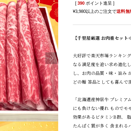
[
390
ポイント進呈 ]
¥3,980以上のご注文で
送料無
【千里屋厳選 お肉重セット≪慶
大好評で楽天市場ランキング
なる満足度を追い求め進化し
し、お肉の品質・味・旨み 
どの贈 答品としても喜んで
「北海道産神居牛 プレミア
にも負けない優れ ものでモ
効果があるビタミンB群、 
たんぱく質が多く 含まれる