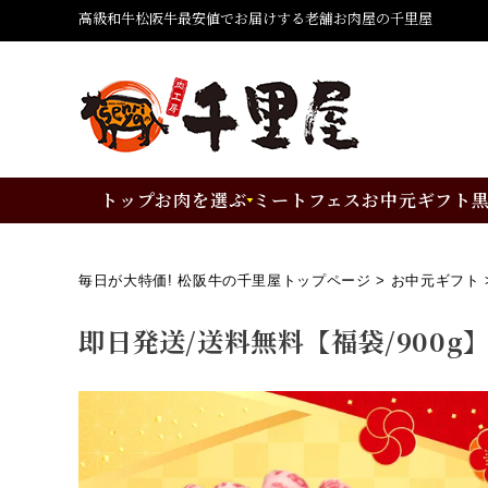
高級和牛松阪牛最安値でお届けする老舗お肉屋の千里屋
トップ
お肉を選ぶ
ミートフェス
お中元ギフト
毎日が大特価! 松阪牛の千里屋トップページ
お中元ギフト
即日発送/送料無料【福袋/900g