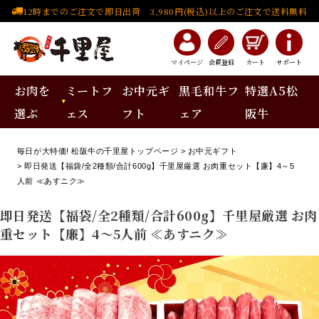
12時までのご注文で即日出荷 3,980円(税込)以上のご注文で送料無料
マイページ
会員登録
カート
サポート
お肉を
ミートフ
お中元ギ
黒毛和牛フ
特選A5松
選ぶ
ェス
フト
ェア
阪牛
毎日が大特価! 松阪牛の千里屋トップページ
お中元ギフト
即日発送【福袋/全2種類/合計600g】千里屋厳選 お肉重セット【廉】4～5
人前 ≪あすニク≫
即日発送【福袋/全2種類/合計600g】千里屋厳選 お肉
重セット【廉】4～5人前 ≪あすニク≫