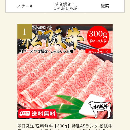
すき焼き・
ステーキ
惣菜
しゃぶしゃぶ
即日発送/送料無料【300g】特選A5ランク 松阪牛