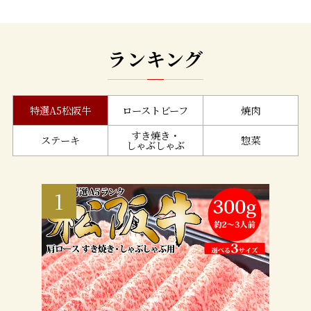
ランキング
特選A5松阪牛
ローストビーフ
焼肉
すき焼き・
ステーキ
惣菜
しゃぶしゃぶ