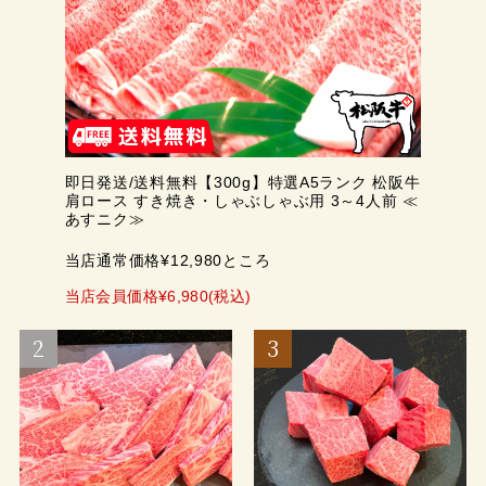
即日発送/送料無料【300g】特選A5ランク 松阪牛
肩ロース すき焼き・しゃぶしゃぶ用 3～4人前 ≪
あすニク≫
当店通常価格¥12,980ところ
当店会員価格¥6,980(税込)