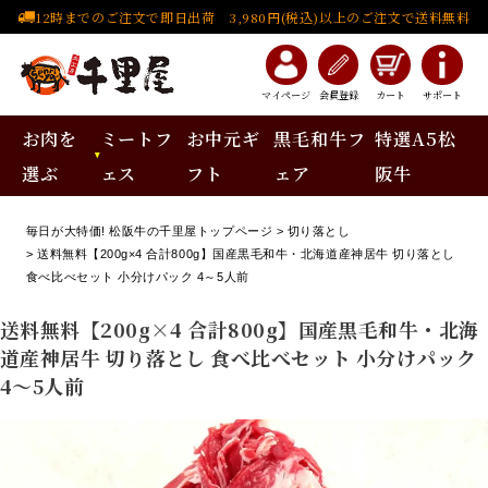
12時までのご注文で即日出荷 3,980円(税込)以上のご注文で送料無料
マイページ
会員登録
カート
サポート
お肉を
ミートフ
お中元ギ
黒毛和牛フ
特選A5松
選ぶ
ェス
フト
ェア
阪牛
毎日が大特価! 松阪牛の千里屋トップページ
切り落とし
送料無料【200g×4 合計800g】国産黒毛和牛・北海道産神居牛 切り落とし
食べ比べセット 小分けパック 4～5人前
送料無料【200g×4 合計800g】国産黒毛和牛・北海
道産神居牛 切り落とし 食べ比べセット 小分けパック
4～5人前