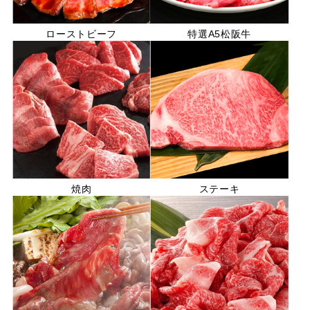
ローストビーフ
特選A5松阪牛
焼肉
ステーキ