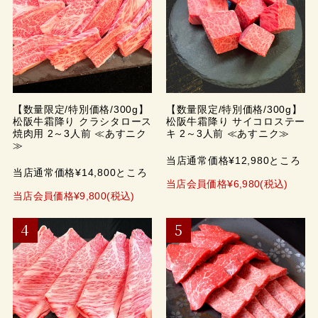
【数量限定/特別価格/300g】
【数量限定/特別価格/300g】
松阪牛霜降り クラシタロース
松阪牛霜降り サイコロステー
焼肉用 2～3人前 ≪あすニク
キ 2～3人前 ≪あすニク≫
≫
当店通常価格¥12,980ところ
当店通常価格¥14,800ところ
当店会員価格¥6,980(税込)
当店会員価格¥9,800(税込)