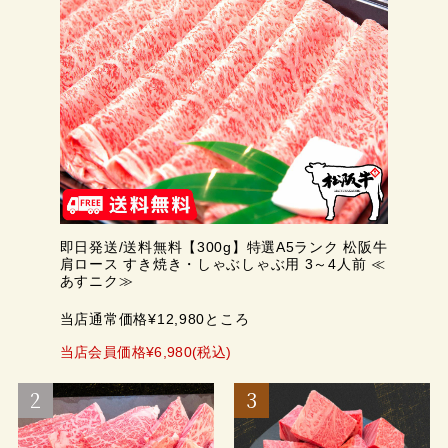
即日発送/送料無料【300g】特選A5ランク 松阪牛
肩ロース すき焼き・しゃぶしゃぶ用 3～4人前 ≪
あすニク≫
当店通常価格¥12,980ところ
当店会員価格¥6,980(税込)