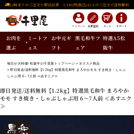
12時までのご注文で即日出荷 3,980円(税込)以上のご注文で送料無料
マイページ
会員登録
カート
サポート
お肉を
ミートフ
お中元ギ
黒毛和牛フ
特選A5松
選ぶ
ェス
フト
ェア
阪牛
毎日が大特価! 松阪牛の千里屋トップページ
オススメ商品
即日発送/送料無料【1.2kg】特選黒毛和牛 まろやかモモ すき焼き・しゃぶ
しゃぶ用 6～7人前 ≪あすニク≫
即日発送/送料無料【1.2kg】特選黒毛和牛 まろやか
モモ すき焼き・しゃぶしゃぶ用 6～7人前 ≪あすニク
≫