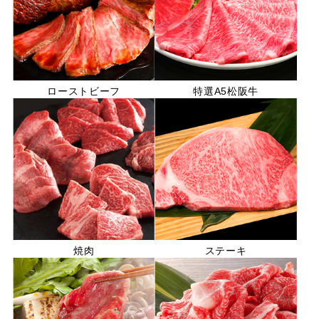
ローストビーフ
特選A5松阪牛
焼肉
ステーキ