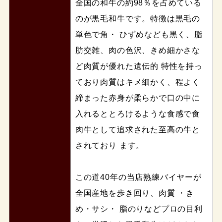
全国の和牛の約98％を占めている
のが黒毛和牛です。特徴は黒毛の
単色で角・ ひずめなども黒く、脂
肪交雑、肉の色沢、きめ細かさな
ど肉質が優れた遺伝的 特性を持っ
ており肉質はキメ細かく、程よく
締まった赤身が柔らかで口の中に
入れるととろけるような食感で食
肉牛として追求された至高の牛と
されており ます。
この道40年の当店熟練バイヤーが
全国産地を歩き回り、肉質 ・き
め・サシ・ 脂のりなどプロの目利