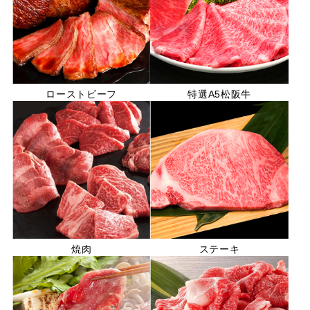
ローストビーフ
特選A5松阪牛
焼肉
ステーキ