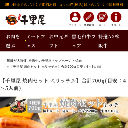
12時までのご注文で即日出荷 3,980円(税込)以上のご注文で送料無料
マイページ
会員登録
カート
サポート
お肉を
ミートフ
お中元ギ
黒毛和牛フ
特選A5松
選ぶ
ェス
フト
ェア
阪牛
毎日が大特価! 松阪牛の千里屋トップページ
焼肉
【千里屋 焼肉セット ≪リッチ≫】合計700g(目安：4～5人前)
【千里屋 焼肉セット ≪リッチ≫】合計700g(目安：4
～5人前)