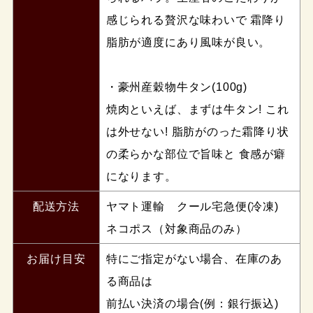
感じられる贅沢な味わいで 霜降り
脂肪が適度にあり風味が良い。
・豪州産穀物牛タン(100g)
焼肉といえば、まずは牛タン! これ
は外せない! 脂肪がのった霜降り状
の柔らかな部位で旨味と 食感が癖
になります。
配送方法
ヤマト運輸 クール宅急便(冷凍)
ネコポス（対象商品のみ）
お届け目安
特にご指定がない場合、在庫のあ
る商品は
前払い決済の場合(例：銀行振込)