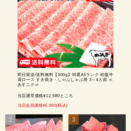
即日発送/送料無料【300g】特選A5ランク 松阪牛
肩ロース すき焼き・しゃぶしゃぶ用 3～4人前 ≪
あすニク≫
当店通常価格¥12,980ところ
当店会員価格¥6,980(税込)