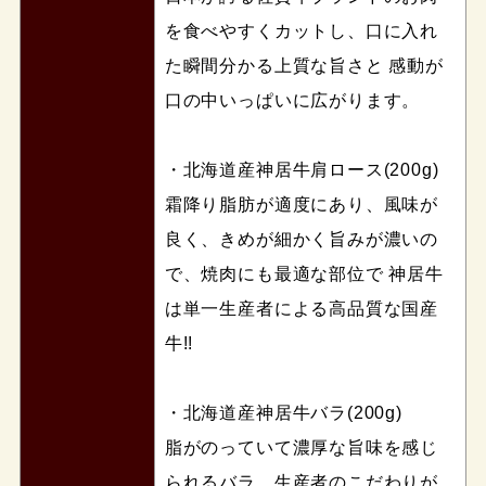
を食べやすくカットし、口に入れ
た瞬間分かる上質な旨さと 感動が
口の中いっぱいに広がります。
・北海道産神居牛肩ロース(200g)
霜降り脂肪が適度にあり、風味が
良く、きめが細かく旨みが濃いの
で、焼肉にも最適な部位で 神居牛
は単一生産者による高品質な国産
牛!!
・北海道産神居牛バラ(200g)
脂がのっていて濃厚な旨味を感じ
られるバラ。生産者のこだわりが