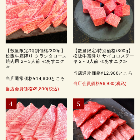
【数量限定/特別価格/300g】
【数量限定/特別価格/300g】
松阪牛霜降り クラシタロース
松阪牛霜降り サイコロステー
焼肉用 2～3人前 ≪あすニク
キ 2～3人前 ≪あすニク≫
≫
当店通常価格¥12,980ところ
当店通常価格¥14,800ところ
当店会員価格¥6,980(税込)
当店会員価格¥9,800(税込)