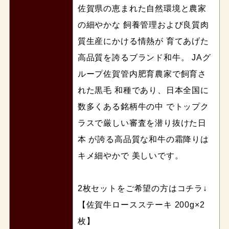
佐賀県の恵まれた自然環境と農家
の細やかな 飼養管理および良質肉
質生産にかける情熱が 育てあげた
高品質を誇るブランド和牛。 JAグ
ループ佐賀管内肥育農家で飼育さ
れた黒毛 和種であり、日本全国に
数多くある銘柄牛の中 でトップク
ラスで厳しい審査を潜り抜けた日
本 が誇る高品質な和牛の霜降りは
キメ細やかで 美しいです。
2枚セットをご希望の方はコチラ↓
【佐賀牛ロースステーキ 200g×2
枚】