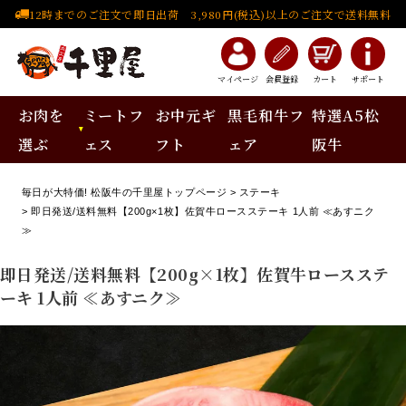
12時までのご注文で即日出荷 3,980円(税込)以上のご注文で送料無料
マイページ
会員登録
カート
サポート
お肉を
ミートフ
お中元ギ
黒毛和牛フ
特選A5松
選ぶ
ェス
フト
ェア
阪牛
毎日が大特価! 松阪牛の千里屋トップページ
ステーキ
即日発送/送料無料【200g×1枚】佐賀牛ロースステーキ 1人前 ≪あすニク
≫
即日発送/送料無料【200g×1枚】佐賀牛ロースステ
ーキ 1人前 ≪あすニク≫