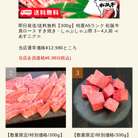
即日発送/送料無料【300g】特選A5ランク 松阪牛
肩ロース すき焼き・しゃぶしゃぶ用 3～4人前 ≪
あすニク≫
当店通常価格¥12,980ところ
当店会員価格¥6,980(税込)
【数量限定/特別価格/300g】
【数量限定/特別価格/300g】