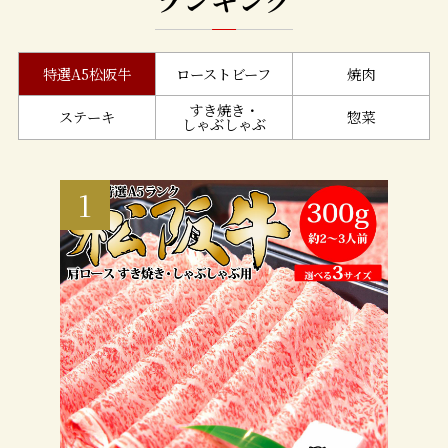
特選A5松阪牛
ローストビーフ
焼肉
すき焼き・
ステーキ
惣菜
しゃぶしゃぶ