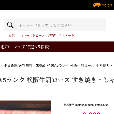
12時ま
松阪牛
ローストビーフ
焼肉
ステーキ
黒毛和牛フェア
特選A5松阪牛
即日発送/送料無料【300g】特選A5ランク 松阪牛肩ロース すき焼き・
A5ランク 松阪牛肩ロース すき焼き・しゃ
商品番号
matsusakaushi-kataloin300