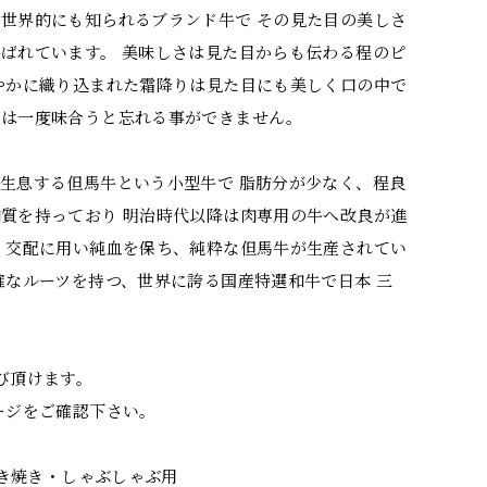
世界的にも知られるブランド牛で その見た目の美しさ
ばれています。 美味しさは見た目からも伝わる程のピ
やかに織り込まれた霜降りは見た目にも美しく口の中で
さは一度味合うと忘れる事ができません。
生息する但馬牛という小型牛で 脂肪分が少なく、程良
質を持っており 明治時代以降は肉専用の牛へ改良が進
 交配に用い純血を保ち、純粋な但馬牛が生産されてい
確なルーツを持つ、世界に誇る国産特選和牛で日本 三
び頂けます。
ージをご確認下さい。
すき焼き・しゃぶしゃぶ用