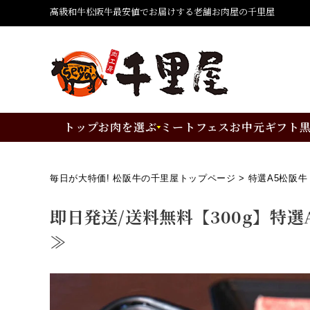
高級和牛松阪牛最安値でお届けする老舗お肉屋の千里屋
トップ
お肉を選ぶ
ミートフェス
お中元ギフト
毎日が大特価! 松阪牛の千里屋トップページ
特選A5松阪牛
即日発送/送料無料【300g】特選
≫