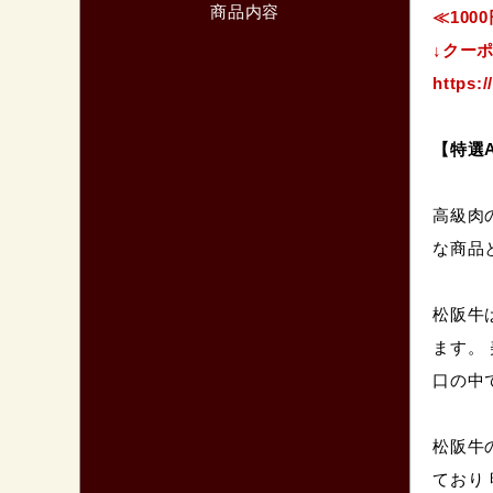
商品内容
≪10
↓クー
https:
【特選A
高級肉
な商品
松阪牛
ます。
口の中
松阪牛
ており