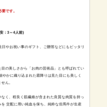
必要です。
安：3～4人前)
誕生日やお祝い事のギフト、ご贈答などにもピッタリ
た目の美しさから「お肉の芸術品」とも呼ばれてい
め細やかに織り込まれた霜降りは見た目にも美しく
ません。
少なく、程良く筋繊維が含まれた良質な肉質を持っ
みを 交配に用い純血を保ち、純粋な但馬牛が生産