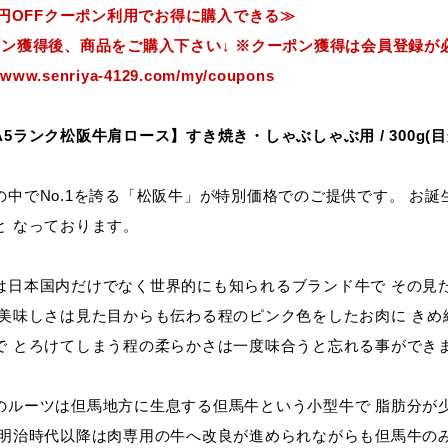
00円OFFクーポン利用でお得に購入できる≫
ポン獲得後、商品をご購入下さい↓ ※クーポン獲得は会員登録が
//www.senriya-4129.com/my/coupons
5ランク松阪牛肩ロース】すき焼き・しゃぶしゃぶ用 / 300g(目
の中でNo.1を誇る「松阪牛」が特別価格でのご提供です。 お
と なっております。
は日本国内だけでなく世界的にも知られるブランド牛で その見
 美味しさは見た目からも伝わる程のピンク色をしたお肉に き
で とろけてしまう程の柔らかさは一度味合うと忘れる事ができ
のルーツは但馬地方に生息する但馬牛という小型牛で 脂肪分が
 明治時代以降は肉専用の牛へ改良が進められながらも但馬牛の