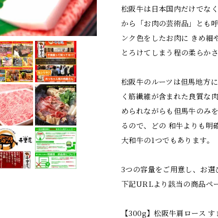
松阪牛は日本国内だけでなく
から「お肉の芸術品」とも呼
ンク色をしたお肉に きめ細
とろけてしまう程の柔らか
松阪牛のルーツは但馬地方に
く筋繊維が含まれた良質な肉
められながらも但馬牛のみを
るので、どの 和牛よりも明
大和牛の1つでもあります。
3つの容量をご用意し、お選
下記URLより該当の商品ペ
【300g】松阪牛肩ロース 