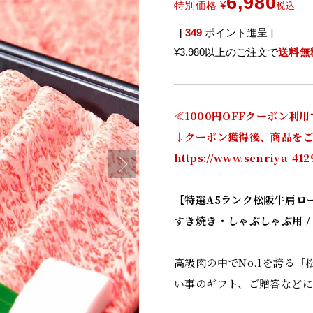
6,980
税込
特別価格
¥
[
349
ポイント進呈 ]
¥3,980以上のご注文で
送料無
≪1000円OFFクーポン利
↓クーポン獲得後、商品をご
https://www.senriya-4
【特選A5ランク松阪牛肩ロ
すき焼き・しゃぶしゃぶ用 / 
高級肉の中でNo.1を誇る
い事のギフト、ご贈答などに