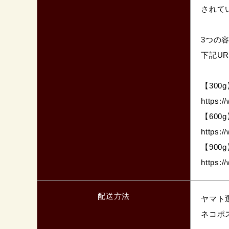
されて
3つの
下記U
【30
https:/
【60
https:/
【90
https:/
配送方法
ヤマト
ネコポ