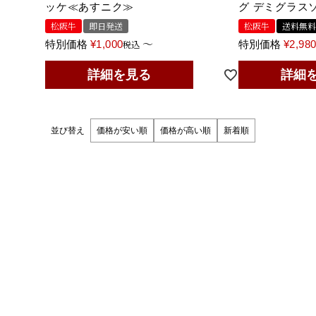
ッケ≪あすニク≫
グ デミグラス
松阪牛
即日発送
松阪牛
送料無料
〜
特別価格
¥
1,000
税込
特別価格
¥
2,98
詳細を見る
詳細
並び替え
価格が安い順
価格が高い順
新着順