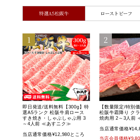
特選A5松阪牛
ローストビーフ
即日発送/送料無料【300g】特
【数量限定/特別価格
選A5ランク 松阪牛肩ロース
松阪牛霜降り ク
すき焼き・しゃぶしゃぶ用 3
焼肉用 2～3人前
～4人前 ≪あすニク≫
当店通常価格¥14,
当店通常価格¥12,980ところ
当店会員価格¥9,80