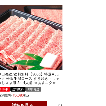
即日発送/送料無料【300g】特選A5ラ
ンク 松阪牛肩ロース すき焼き・しゃ
ぶしゃぶ用 3～4人前 ≪あすニク≫
松阪牛
送料無料
即日発送
特別価格
¥
6,980
税込
詳細を見る