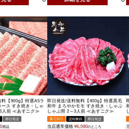
料【900g】特選A5ラ
即日発送/送料無料【400g】特選黒毛
ロース すき焼き・しゃ
和牛 まろやかモモ すき焼き・しゃぶ
6人前 ≪あすニク≫
しゃぶ用 2～3人前 ≪あすニク≫
即日発送
黒毛和牛
送料無料
即日発送
00
当店通常価格
¥
6,980
税込
のところ