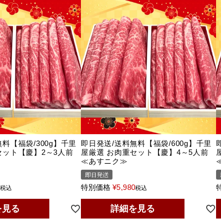
料【福袋/300g】千里
即日発送/送料無料【福袋/600g】千里
セット【慶】2～3人前
屋厳選 お肉重セット【慶】4～5人前
≪あすニク≫
即日発送
0
特別価格
¥
5,980
税込
税込
を見る
詳細を見る