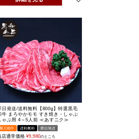
即日発送/送料無料【800g】特選黒毛
和牛 まろやかモモ すき焼き・しゃぶ
しゃぶ用 4～5人前 ≪あすニク≫
黒毛和牛
送料無料
即日発送
当店通常価格
¥
9,980
のところ