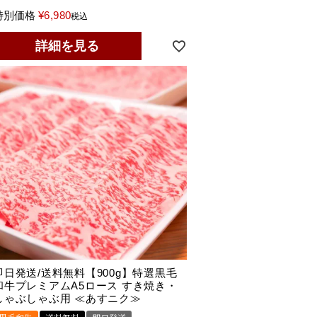
特別価格
¥
6,980
税込
詳細を見る
即日発送/送料無料【900g】特選黒毛
和牛プレミアムA5ロース すき焼き・
しゃぶしゃぶ用 ≪あすニク≫