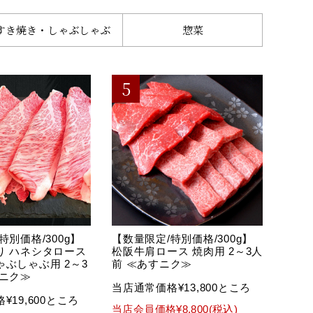
すき焼き・
しゃぶしゃぶ
惣菜
特別価格/300g】
【数量限定/特別価格/300g】
り ハネシタロース
松阪牛肩ロース 焼肉用 2～3人
ぶしゃぶ用 2～3
前 ≪あすニク≫
すニク≫
当店通常価格¥13,800ところ
¥19,600ところ
当店会員価格¥8,800(税込)