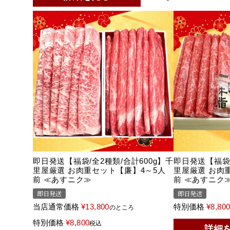
即日発送【福袋/全2種類/合計600g】千
即日発送【福袋/
里屋厳選 お肉重セット【廉】4～5人
里屋厳選 お肉
前 ≪あすニク≫
前 ≪あすニク
即日発送
即日発送
当店通常価格
¥
13,800
特別価格
¥
8,80
のところ
特別価格
¥
8,800
税込
詳細