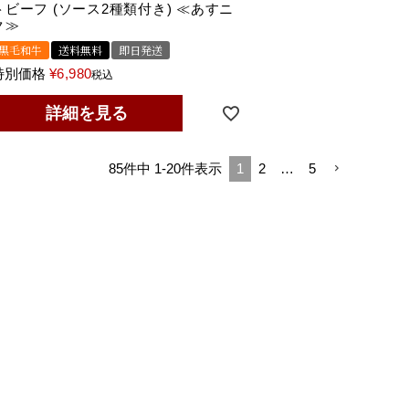
トビーフ (ソース2種類付き) ≪あすニ
ク≫
黒毛和牛
送料無料
即日発送
特別価格
¥
6,980
税込
詳細を見る
85
件中
1
-
20
件表示
1
2
…
5