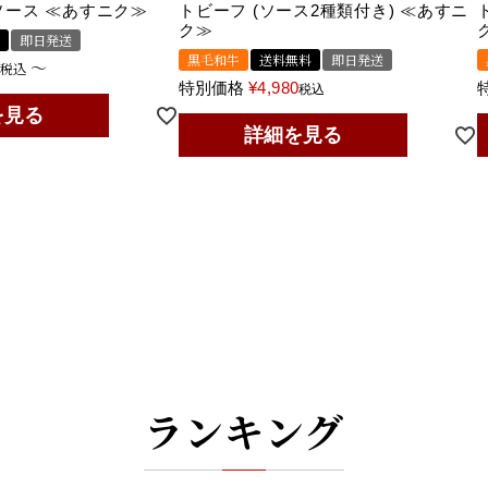
ソース ≪あすニク≫
トビーフ (ソース2種類付き) ≪あすニ
ク≫
即日発送
黒毛和牛
送料無料
即日発送
〜
0
税込
特別価格
¥
4,980
税込
を見る
詳細を見る
ランキング