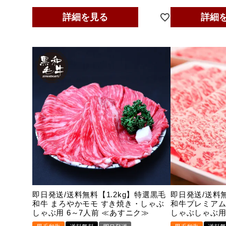
詳細を見る
詳細
即日発送/送料無料【1.2kg】特選黒毛
即日発送/送料無
和牛 まろやかモモ すき焼き・しゃぶ
和牛プレミアム
しゃぶ用 6～7人前 ≪あすニク≫
しゃぶしゃぶ用