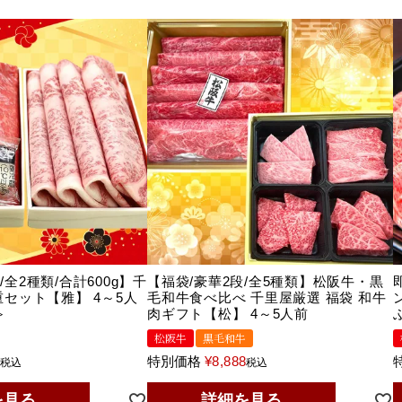
全2種類/合計600g】千
【福袋/豪華2段/全5種類】松阪牛・黒
重セット【雅】 4～5人
毛和牛食べ比べ 千里屋厳選 福袋 和牛
≫
肉ギフト【松】 4～5人前
松阪牛
黒毛和牛
0
特別価格
¥
8,888
税込
税込
を見る
詳細を見る