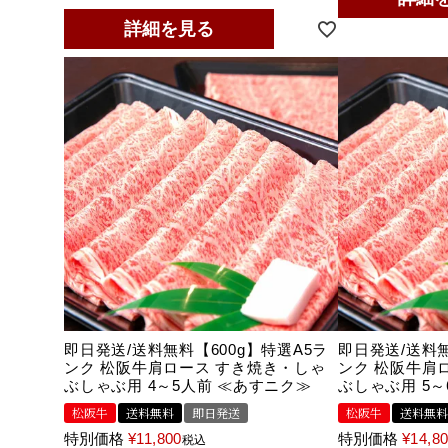
詳細を見る
即日発送/送料無料【600g】特選A5ラ
即日発送/送料無
ンク 松阪牛肩ロース すき焼き・しゃ
ンク 松阪牛肩
ぶしゃぶ用 4～5人前 ≪あすニク≫
ぶしゃぶ用 5～
松阪牛
送料無料
即日発送
松阪牛
送料無料
特別価格
¥
11,800
特別価格
¥
14,8
税込