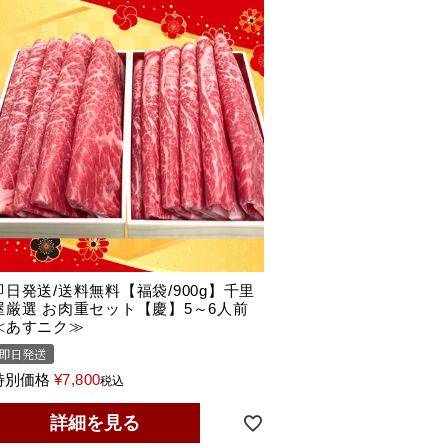
即日発送/送料無料【福袋/900g】千里
屋厳選 お肉重セット【慶】5～6人前
≪あすニク≫
即日発送
特別価格
¥
7,800
税込
詳細を見る