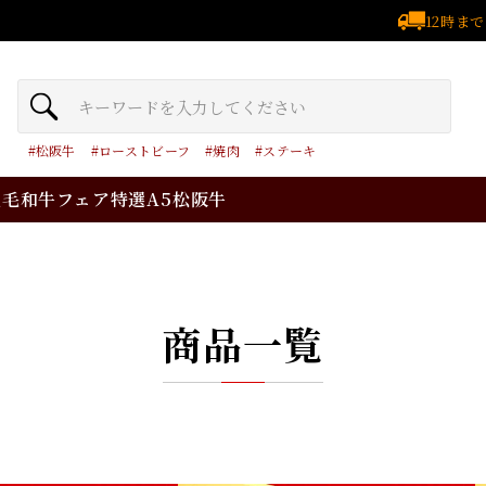
12時ま
松阪牛
ローストビーフ
焼肉
ステーキ
黒毛和牛フェア
特選A5松阪牛
商品一覧