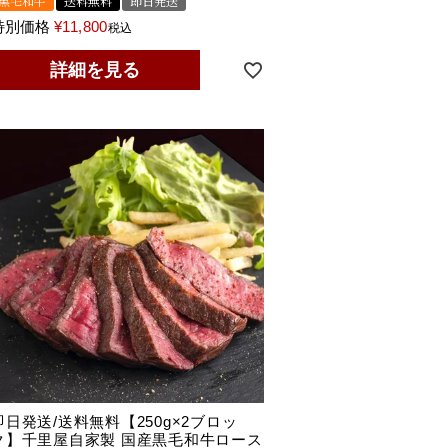
黒毛和牛
送料無料
即日発送
特別価格
¥
11,800
税込
詳細を見る
即日発送/送料無料【250g×2ブロッ
ク】千里屋自家製 国産黒毛和牛ロース