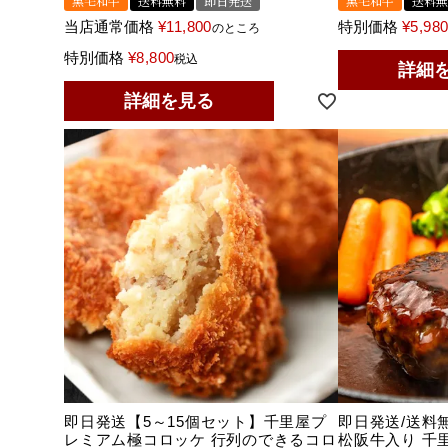
黒毛和牛
送料無料
即日発送
黒毛和牛
送料無
当店通常価格
¥
11,800
特別価格
¥
5,98
のところ
特別価格
¥
8,800
税込
詳細
詳細を見る
即日発送【5～15個セット】千里屋プ
即日発送/送料
レミアム極コロッケ 行列のできるコロ
松阪牛入り 千