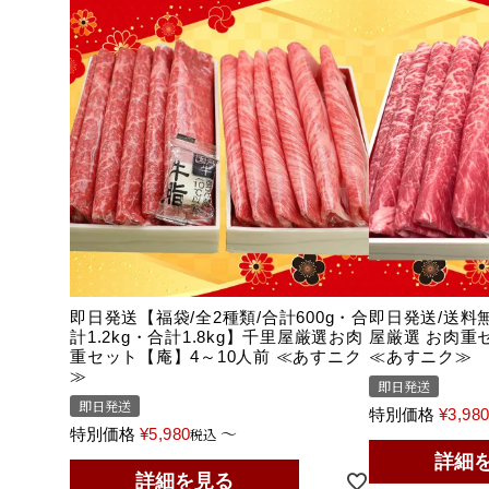
即日発送【福袋/全2種類/合計600g・合
即日発送/送料無
計1.2kg・合計1.8kg】千里屋厳選お肉
屋厳選 お肉重
重セット【庵】4～10人前 ≪あすニク
≪あすニク≫
≫
即日発送
即日発送
特別価格
¥
3,98
〜
特別価格
¥
5,980
税込
詳細
詳細を見る