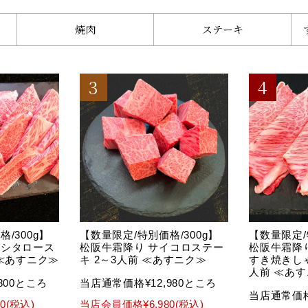
焼肉
ステーキ
/300g】
【数量限定/特別価格/300g】
【数量限定/
ラシタロース
松阪牛霜降り サイコロステー
松阪牛霜降
 ≪あすニク≫
キ 2～3人前 ≪あすニク≫
すき焼きしゃ
人前 ≪あ
800ところ
当店通常価格¥12,980ところ
当店通常価格
0(税込)
当店会員価格¥6,980(税込)