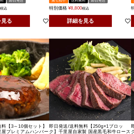
料
即日発送
黒毛和牛
送料無料
即日発送
0
特別価格
¥
8,800
税込
税込
を見る
詳細を見る
無料【3～10個セット】
即日発送/送料無料【250g×1ブロッ
里屋プレミアムハンバー
ク】千里屋自家製 国産黒毛和牛ロース