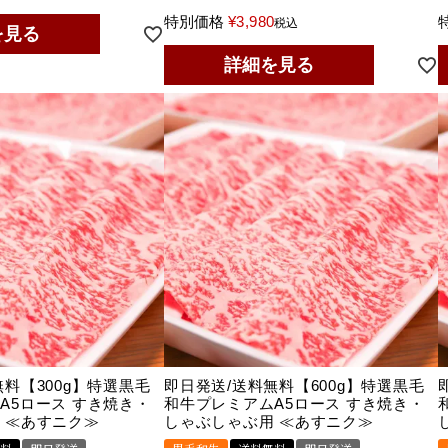
特別価格
¥
3,980
税込
を見る
詳細を見る
料【300g】特選黒毛
即日発送/送料無料【600g】特選黒毛
A5ロース すき焼き・
和牛プレミアムA5ロース すき焼き・
 ≪あすニク≫
しゃぶしゃぶ用 ≪あすニク≫